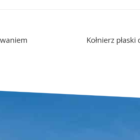
cowaniem
Kołnierz płask