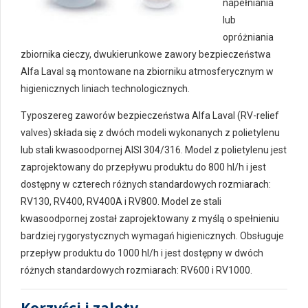
napełniania
lub
opróżniania
zbiornika cieczy, dwukierunkowe zawory bezpieczeństwa
Alfa Laval są montowane na zbiorniku atmosferycznym w
higienicznych liniach technologicznych.
Typoszereg zaworów bezpieczeństwa Alfa Laval (RV-relief
valves) składa się z dwóch modeli wykonanych z polietylenu
lub stali kwasoodpornej AISI 304/316. Model z polietylenu jest
zaprojektowany do przepływu produktu do 800 hl/h i jest
dostępny w czterech różnych standardowych rozmiarach:
RV130, RV400, RV400A i RV800. Model ze stali
kwasoodpornej został zaprojektowany z myślą o spełnieniu
bardziej rygorystycznych wymagań higienicznych. Obsługuje
przepływ produktu do 1000 hl/h i jest dostępny w dwóch
różnych standardowych rozmiarach: RV600 i RV1000.
Korzyści i zalety