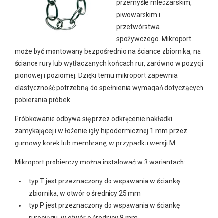
przemyśle mleczarskim,
piwowarskim i
przetwórstwa
spożywczego. Mikroport
może być montowany bezpośrednio na ściance zbiornika, na
ściance rury lub wytłaczanych końcach rur, zarówno w pozycji
pionowej i poziomej. Dzięki temu mikroport zapewnia
elastyczność potrzebną do spełnienia wymagań dotyczących
pobierania próbek.
Próbkowanie odbywa się przez odkręcenie nakładki
zamykającej i w łożenie igły hipodermicznej 1 mm przez
gumowy korek lub membranę, w przypadku wersji M.
Mikroport probierczy można instalować w 3 wariantach:
typ T jest przeznaczony do wspawania w ściankę
zbiornika, w otwór o średnicy 25 mm
typ P jest przeznaczony do wspawania w ściankę
rurociągu, w otwór o średnicy 8 mm