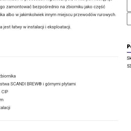
a go zamontować bezpośrednio na zbiorniku jako część
ika albo w jakimkolwiek innym miejscu przewodów rurowych.
jest łatwy w instalacji i eksploatacji.
P
Sk
5
zbiornika
ństwa SCANDI BREW® i górnymi płytami
 CIP
em
alacji