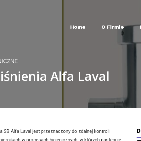
Home
O Firmie
NICZNE
śnienia Alfa Laval
D
 SB Alfa Laval jest przeznaczony do zdalnej kontroli
biornikach w procesach higienicznych, w których następuje