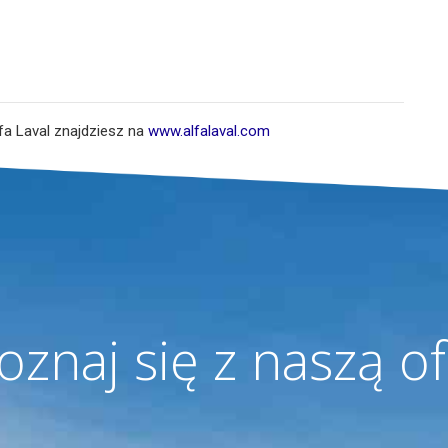
fa Laval znajdziesz na
www.alfalaval.com
oznaj się z naszą of